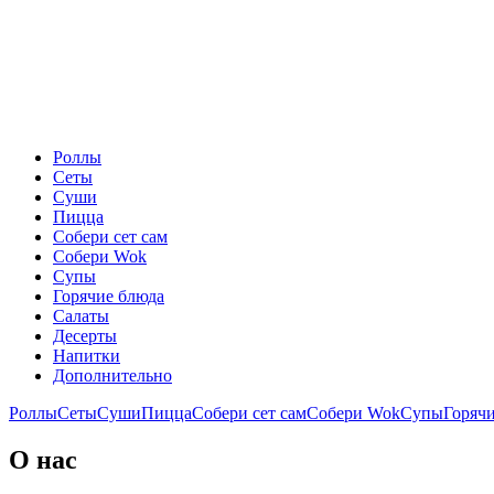
Роллы
Сеты
Суши
Пицца
Собери сет сам
Собери Wok
Супы
Горячие блюда
Салаты
Десерты
Напитки
Дополнительно
Роллы
Сеты
Суши
Пицца
Собери сет сам
Собери Wok
Супы
Горяч
О нас