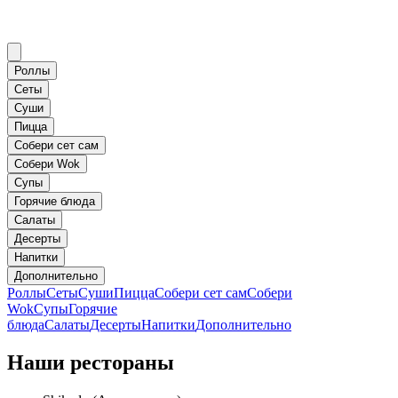
Роллы
Сеты
Суши
Пицца
Собери сет сам
Собери Wok
Супы
Горячие блюда
Салаты
Десерты
Напитки
Дополнительно
Роллы
Сеты
Суши
Пицца
Собери сет сам
Собери
Wok
Супы
Горячие
блюда
Салаты
Десерты
Напитки
Дополнительно
Наши рестораны