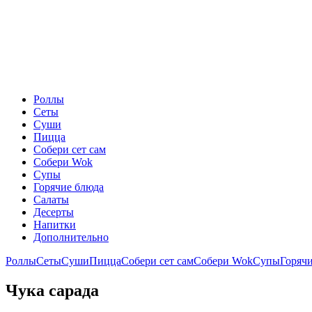
Роллы
Сеты
Суши
Пицца
Собери сет сам
Собери Wok
Супы
Горячие блюда
Салаты
Десерты
Напитки
Дополнительно
Роллы
Сеты
Суши
Пицца
Собери сет сам
Собери Wok
Супы
Горяч
Чука сарада