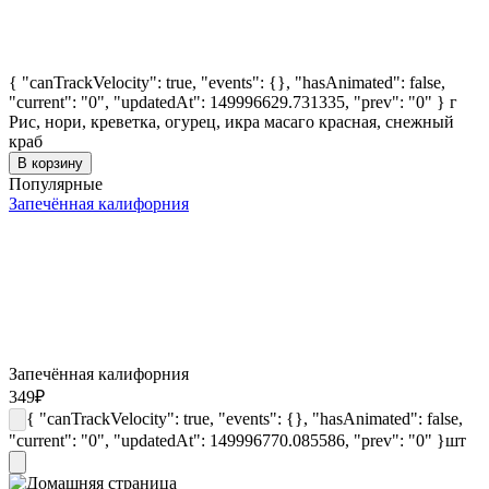
{ "canTrackVelocity": true, "events": {}, "hasAnimated": false,
"current": "0", "updatedAt": 149996629.731335, "prev": "0" }
г
Рис, нори, креветка, огурец, икра масаго красная, снежный
краб
В корзину
Популярные
Запечённая калифорния
Запечённая калифорния
349
₽
{ "canTrackVelocity": true, "events": {}, "hasAnimated": false,
"current": "0", "updatedAt": 149996770.085586, "prev": "0" }
шт