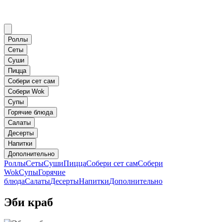
Роллы
Сеты
Суши
Пицца
Собери сет сам
Собери Wok
Супы
Горячие блюда
Салаты
Десерты
Напитки
Дополнительно
Роллы
Сеты
Суши
Пицца
Собери сет сам
Собери
Wok
Супы
Горячие
блюда
Салаты
Десерты
Напитки
Дополнительно
Эби краб