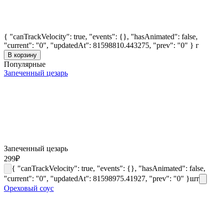
{ "canTrackVelocity": true, "events": {}, "hasAnimated": false,
"current": "0", "updatedAt": 81598810.443275, "prev": "0" }
г
В корзину
Популярные
Запеченный цезарь
Запеченный цезарь
299
₽
{ "canTrackVelocity": true, "events": {}, "hasAnimated": false,
"current": "0", "updatedAt": 81598975.41927, "prev": "0" }
шт
Ореховый соус