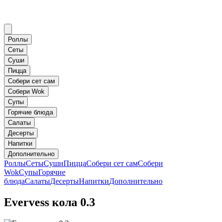
Роллы
Сеты
Суши
Пицца
Собери сет сам
Собери Wok
Супы
Горячие блюда
Салаты
Десерты
Напитки
Дополнительно
Роллы
Сеты
Суши
Пицца
Собери сет сам
Собери
Wok
Супы
Горячие
блюда
Салаты
Десерты
Напитки
Дополнительно
Evervess кола 0.3