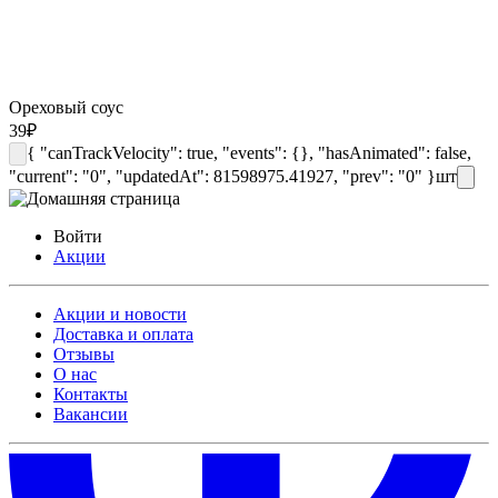
Ореховый соус
39
₽
{ "canTrackVelocity": true, "events": {}, "hasAnimated": false,
"current": "0", "updatedAt": 81598975.41927, "prev": "0" }
шт
Войти
Акции
Акции и новости
Доставка и оплата
Отзывы
О нас
Контакты
Вакансии