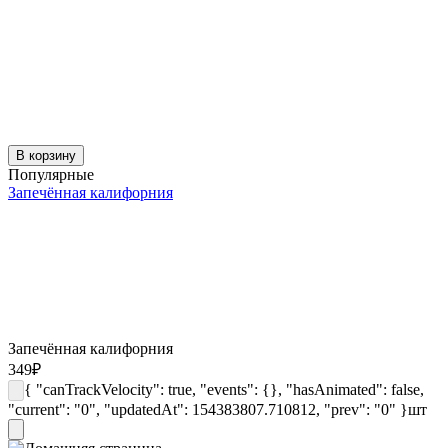
В корзину
Популярные
Запечённая калифорния
Запечённая калифорния
349
₽
{ "canTrackVelocity": true, "events": {}, "hasAnimated": false,
"current": "0", "updatedAt": 154383807.710812, "prev": "0" }
шт