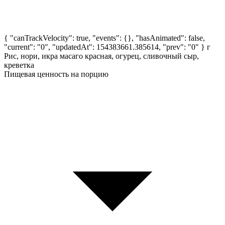
{ "canTrackVelocity": true, "events": {}, "hasAnimated": false,
"current": "0", "updatedAt": 154383661.385614, "prev": "0" }
г
Рис, нори, икра масаго красная, огурец, сливочный сыр,
креветка
Пищевая ценность на порцию