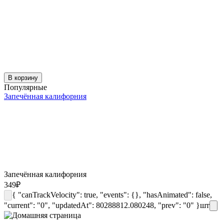
В корзину
Популярные
Запечённая калифорния
Запечённая калифорния
349
₽
{ "canTrackVelocity": true, "events": {}, "hasAnimated": false,
"current": "0", "updatedAt": 80288812.080248, "prev": "0" }
шт