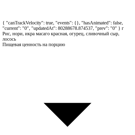
{ "canTrackVelocity": true, "events": {}, "hasAnimated": false,
"current": "0", "updatedAt": 80288678.874537, "prev": "0" }
г
Рис, нори, икра масаго красная, огурец, сливочный сыр,
лосось
Пищевая ценность на порцию