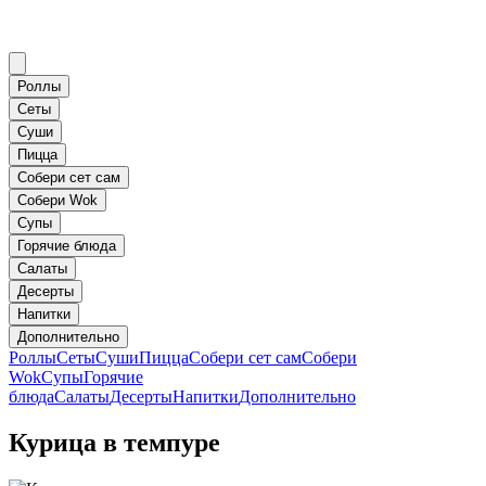
Роллы
Сеты
Суши
Пицца
Собери сет сам
Собери Wok
Супы
Горячие блюда
Салаты
Десерты
Напитки
Дополнительно
Роллы
Сеты
Суши
Пицца
Собери сет сам
Собери
Wok
Супы
Горячие
блюда
Салаты
Десерты
Напитки
Дополнительно
Курица в темпуре