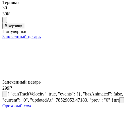
Терияки
30
39
₽
В корзину
Популярные
Запеченный цезарь
Запеченный цезарь
299
₽
{ "canTrackVelocity": true, "events": {}, "hasAnimated": false,
"current": "0", "updatedAt": 78529053.47183, "prev": "0" }
шт
Ореховый соус