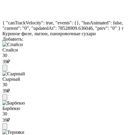
{ "canTrackVelocity": true, "events": {}, "hasAnimated": false,
"current": "0", "updatedAt": 78528909.636046, "prev": "0" }
г
Куриное филе, льезон, панировочные сухари
Добавить:
Спайси
30
39
₽
Сырный
30
39
₽
Барбекю
30
39
₽