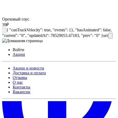
Ореховый соус
39
₽
{ "canTrackVelocity": true, "events": {}, "hasAnimated": false,
"current": "0", "updatedAt": 78529053.47183, "prev": "0" }
шт
Войти
Акции
Акции и новости
Доставка и оплата
Отзывы
О нас
Контакты
Вакансии