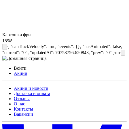
Картошка фри
159
₽
{ "canTrackVelocity": true, "events": {}, "hasAnimated": false,
"current": "0", "updatedAt": 70758756.620843, "prev": "0" }
шт
Войти
Акции
Акции и новости
Доставка и оплата
Отзывы
О нас
Контакты
Вакансии