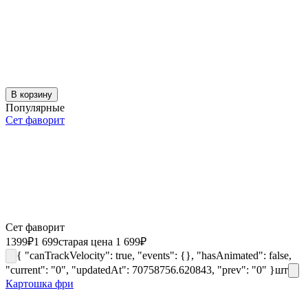
В корзину
Популярные
Сет фаворит
Сет фаворит
1399
₽
1 699
старая цена 1 699
₽
{ "canTrackVelocity": true, "events": {}, "hasAnimated": false,
"current": "0", "updatedAt": 70758756.620843, "prev": "0" }
шт
Картошка фри