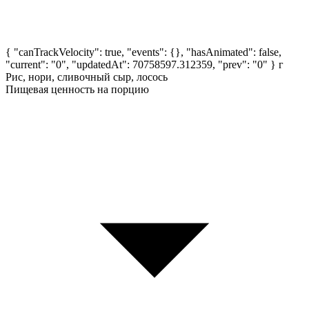
{ "canTrackVelocity": true, "events": {}, "hasAnimated": false,
"current": "0", "updatedAt": 70758597.312359, "prev": "0" }
г
Рис, нори, сливочный сыр, лосось
Пищевая ценность на порцию