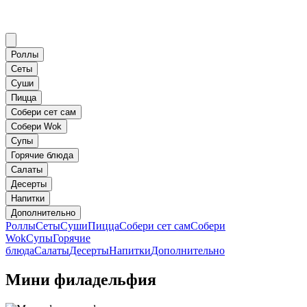
Роллы
Сеты
Суши
Пицца
Собери сет сам
Собери Wok
Супы
Горячие блюда
Салаты
Десерты
Напитки
Дополнительно
Роллы
Сеты
Суши
Пицца
Собери сет сам
Собери
Wok
Супы
Горячие
блюда
Салаты
Десерты
Напитки
Дополнительно
Мини филадельфия