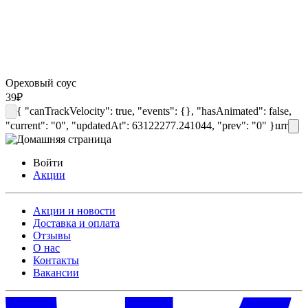
Ореховый соус
39
₽
{ "canTrackVelocity": true, "events": {}, "hasAnimated": false,
"current": "0", "updatedAt": 63122277.241044, "prev": "0" }
шт
Войти
Акции
Акции и новости
Доставка и оплата
Отзывы
О нас
Контакты
Вакансии