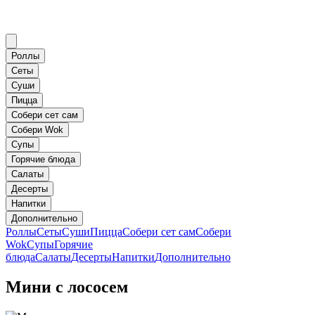
Роллы
Сеты
Суши
Пицца
Собери сет сам
Собери Wok
Супы
Горячие блюда
Салаты
Десерты
Напитки
Дополнительно
Роллы
Сеты
Суши
Пицца
Собери сет сам
Собери
Wok
Супы
Горячие
блюда
Салаты
Десерты
Напитки
Дополнительно
Мини с лососем