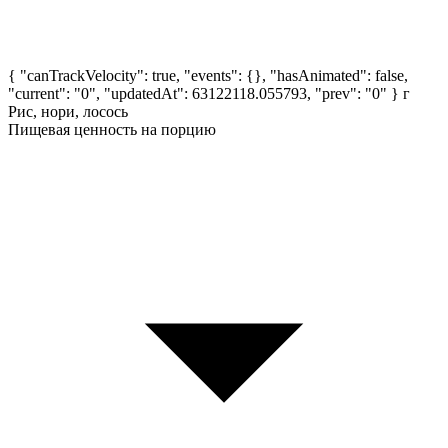
{ "canTrackVelocity": true, "events": {}, "hasAnimated": false,
"current": "0", "updatedAt": 63122118.055793, "prev": "0" }
г
Рис, нори, лосось
Пищевая ценность на порцию