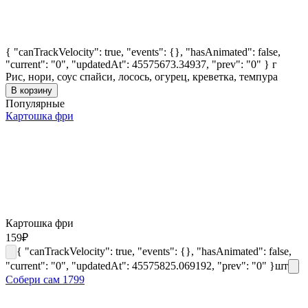
{ "canTrackVelocity": true, "events": {}, "hasAnimated": false,
"current": "0", "updatedAt": 45575673.34937, "prev": "0" }
г
Рис, нори, соус спайси, лосось, огурец, креветка, темпура
В корзину
Популярные
Картошка фри
Картошка фри
159
₽
{ "canTrackVelocity": true, "events": {}, "hasAnimated": false,
"current": "0", "updatedAt": 45575825.069192, "prev": "0" }
шт
Собери сам 1799