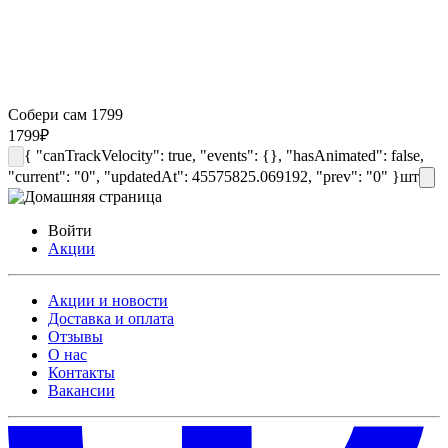
Собери сам 1799
1799
₽
{ "canTrackVelocity": true, "events": {}, "hasAnimated": false,
"current": "0", "updatedAt": 45575825.069192, "prev": "0" }
шт
Войти
Акции
Акции и новости
Доставка и оплата
Отзывы
О нас
Контакты
Вакансии