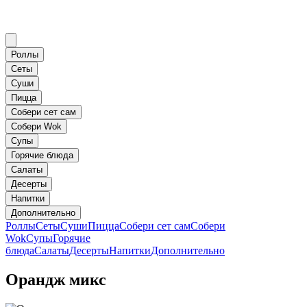
Роллы
Сеты
Суши
Пицца
Собери сет сам
Собери Wok
Супы
Горячие блюда
Салаты
Десерты
Напитки
Дополнительно
Роллы
Сеты
Суши
Пицца
Собери сет сам
Собери
Wok
Супы
Горячие
блюда
Салаты
Десерты
Напитки
Дополнительно
Орандж микс