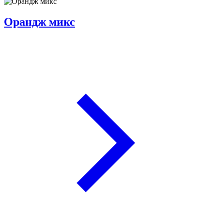
Орандж микс