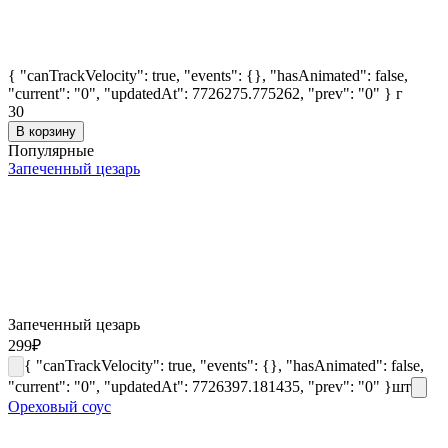
{ "canTrackVelocity": true, "events": {}, "hasAnimated": false,
"current": "0", "updatedAt": 7726275.775262, "prev": "0" }
г
30
В корзину
Популярные
Запеченный цезарь
Запеченный цезарь
299
₽
{ "canTrackVelocity": true, "events": {}, "hasAnimated": false,
"current": "0", "updatedAt": 7726397.181435, "prev": "0" }
шт
Ореховый соус