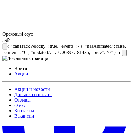
Ореховый соус
39
₽
{ "canTrackVelocity": true, "events": {}, "hasAnimated": false,
"current": "0", "updatedAt": 7726397.181435, "prev": "0" }
шт
Войти
Акции
Акции и новости
Доставка и оплата
Отзывы
О нас
Контакты
Вакансии