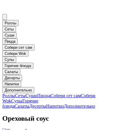
Роллы
Сеты
Суши
Пицца
Собери сет сам
Собери Wok
Супы
Горячие блюда
Салаты
Десерты
Напитки
Дополнительно
Роллы
Сеты
Суши
Пицца
Собери сет сам
Собери
Wok
Супы
Горячие
блюда
Салаты
Десерты
Напитки
Дополнительно
Ореховый соус