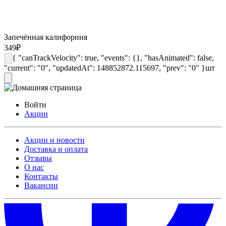
Запечённая калифорния
349
₽
{ "canTrackVelocity": true, "events": {}, "hasAnimated": false,
"current": "0", "updatedAt": 148852872.115697, "prev": "0" }
шт
Войти
Акции
Акции и новости
Доставка и оплата
Отзывы
О нас
Контакты
Вакансии