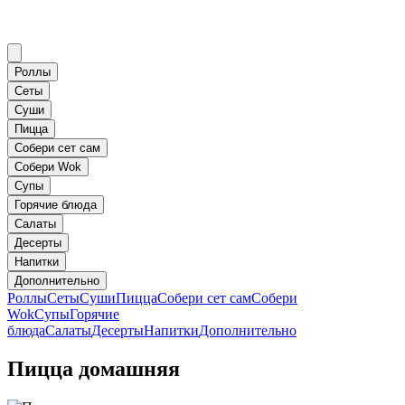
Роллы
Сеты
Суши
Пицца
Собери сет сам
Собери Wok
Супы
Горячие блюда
Салаты
Десерты
Напитки
Дополнительно
Роллы
Сеты
Суши
Пицца
Собери сет сам
Собери
Wok
Супы
Горячие
блюда
Салаты
Десерты
Напитки
Дополнительно
Пицца домашняя