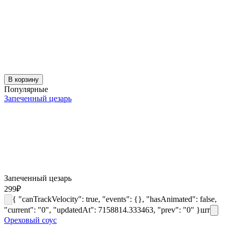
В корзину
Популярные
Запеченный цезарь
Запеченный цезарь
299
₽
{ "canTrackVelocity": true, "events": {}, "hasAnimated": false,
"current": "0", "updatedAt": 7158814.333463, "prev": "0" }
шт
Ореховый соус