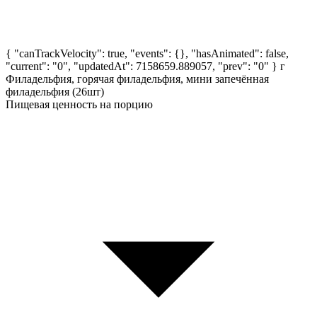
{ "canTrackVelocity": true, "events": {}, "hasAnimated": false,
"current": "0", "updatedAt": 7158659.889057, "prev": "0" }
г
Филадельфия, горячая филадельфия, мини запечённая
филадельфия (26шт)
Пищевая ценность на порцию