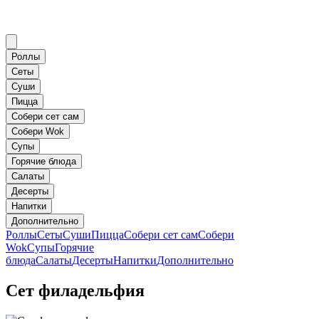
Роллы
Сеты
Суши
Пицца
Собери сет сам
Собери Wok
Супы
Горячие блюда
Салаты
Десерты
Напитки
Дополнительно
Роллы
Сеты
Суши
Пицца
Собери сет сам
Собери
Wok
Супы
Горячие
блюда
Салаты
Десерты
Напитки
Дополнительно
Сет филадельфия