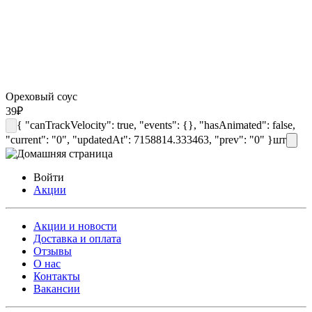
Ореховый соус
39
₽
{ "canTrackVelocity": true, "events": {}, "hasAnimated": false,
"current": "0", "updatedAt": 7158814.333463, "prev": "0" }
шт
Войти
Акции
Акции и новости
Доставка и оплата
Отзывы
О нас
Контакты
Вакансии