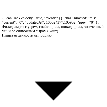
{ "canTrackVelocity": true, "events": {}, "hasAnimated": false,
"current": "0", "updatedAt": 100624377.105902, "prev": "0" }
г
Филадельфия с угрем, спайси ролл, шикадо ролл, запеченный
мини со сливочным сыром (34шт)
Пищевая ценность на порцию