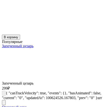
В корзину
Популярные
Запеченный цезарь
Запеченный цезарь
299
₽
{ "canTrackVelocity": true, "events": {}, "hasAnimated": false,
"current": "0", "updatedAt": 100624526.167803, "prev": "0" }
шт