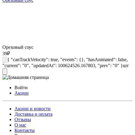
Ореховый соус
Ореховый соус
39
₽
{ "canTrackVelocity": true, "events": {}, "hasAnimated": false,
"current": "0", "updatedAt": 100624526.167803, "prev": "0" }
шт
Войти
Акции
Акции и новости
Доставка и оплата
Отзывы
О нас
Контакты