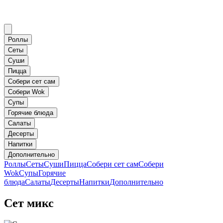
Роллы
Сеты
Суши
Пицца
Собери сет сам
Собери Wok
Супы
Горячие блюда
Салаты
Десерты
Напитки
Дополнительно
Роллы
Сеты
Суши
Пицца
Собери сет сам
Собери
Wok
Супы
Горячие
блюда
Салаты
Десерты
Напитки
Дополнительно
Сет микс