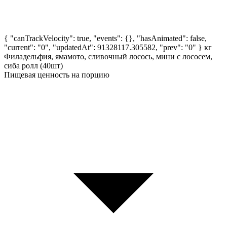
{ "canTrackVelocity": true, "events": {}, "hasAnimated": false,
"current": "0", "updatedAt": 91328117.305582, "prev": "0" }
кг
Филадельфия, ямамото, сливочный лосось, мини с лососем,
сиба ролл (40шт)
Пищевая ценность на порцию