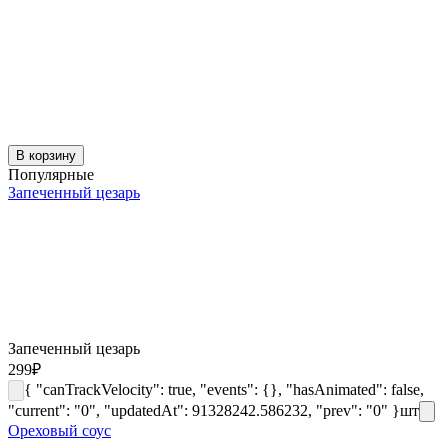
В корзину
Популярные
Запеченный цезарь
Запеченный цезарь
299
₽
{ "canTrackVelocity": true, "events": {}, "hasAnimated": false,
"current": "0", "updatedAt": 91328242.586232, "prev": "0" }
шт
Ореховый соус