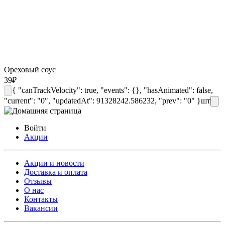
Ореховый соус
39
₽
{ "canTrackVelocity": true, "events": {}, "hasAnimated": false,
"current": "0", "updatedAt": 91328242.586232, "prev": "0" }
шт
Войти
Акции
Акции и новости
Доставка и оплата
Отзывы
О нас
Контакты
Вакансии