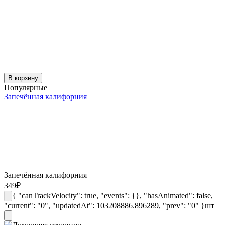
В корзину
Популярные
Запечённая калифорния
Запечённая калифорния
349
₽
{ "canTrackVelocity": true, "events": {}, "hasAnimated": false,
"current": "0", "updatedAt": 103208886.896289, "prev": "0" }
шт