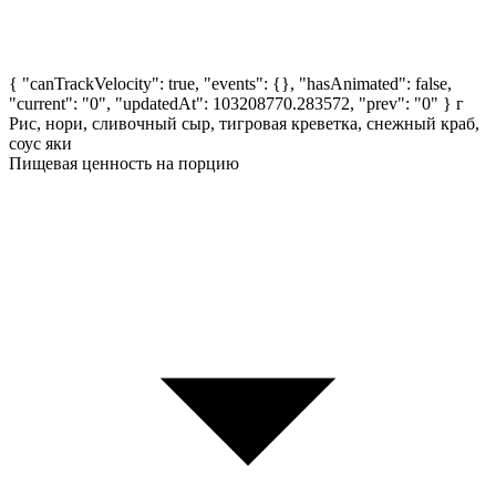
{ "canTrackVelocity": true, "events": {}, "hasAnimated": false,
"current": "0", "updatedAt": 103208770.283572, "prev": "0" }
г
Рис, нори, сливочный сыр, тигровая креветка, снежный краб,
соус яки
Пищевая ценность на порцию