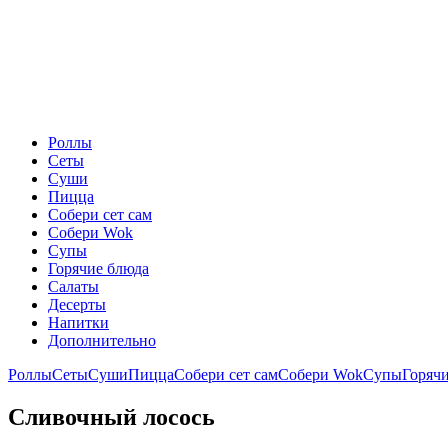
Роллы
Сеты
Суши
Пицца
Собери сет сам
Собери Wok
Супы
Горячие блюда
Салаты
Десерты
Напитки
Дополнительно
Роллы
Сеты
Суши
Пицца
Собери сет сам
Собери Wok
Супы
Горяч
Сливочный лосось