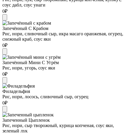
соус дабл, соус унаги
0
₽
Запечённый С Крабом
Рис, нори, сливочный сыр, икра масаго оранжевая, огурец,
снежный краб, соус яки
0
₽
Запечённый Мини С Угрём
Рис, нори, угорь, соус яки
0
₽
Филадельфия
Рис, нори, лосось, сливочный сыр, огурец
0
₽
Запеченный Цыпленок
Рис, нори, сыр творожный, курица копченая, соус яки,
зеленый лук