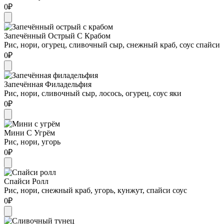
0
₽
Запечённый Острый С Крабом
Рис, нори, огурец, сливочный сыр, снежный краб, соус спайси
0
₽
Запечённая Филадельфия
Рис, нори, сливочный сыр, лосось, огурец, соус яки
0
₽
Мини С Угрём
Рис, нори, угорь
0
₽
Спайси Ролл
Рис, нори, снежный краб, угорь, кунжут, спайси соус
0
₽