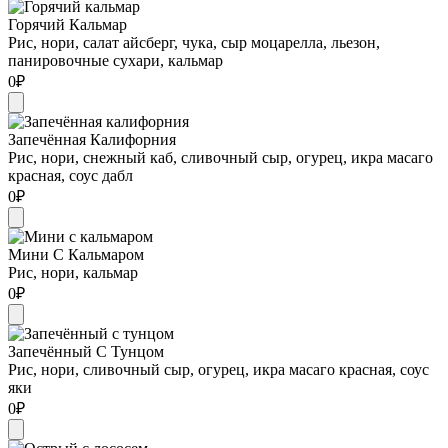
Горячий Кальмар
Рис, нори, салат айсберг, чука, сыр моцарелла, льезон,
панировочные сухари, кальмар
0
₽
Запечённая Калифорния
Рис, нори, снежный каб, сливочный сыр, огурец, икра масаго
красная, соус дабл
0
₽
Мини С Кальмаром
Рис, нори, кальмар
0
₽
Запечённый С Тунцом
Рис, нори, сливочный сыр, огурец, икра масаго красная, соус
яки
0
₽