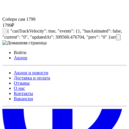
Собери сам 1799
1799
₽
{ "canTrackVelocity": true, "events": {}, "hasAnimated": false,
"current": "0", "updatedAt": 309560.476704, "prev": "0" }
шт
Войти
Акции
Акции и новости
Доставка и оплата
Отзывы
О нас
Контакты
Вакансии