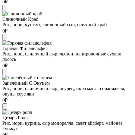
0
₽
Сливочный Краб
Рис, нори, кунжут, сливочный сыр, снежный краб
0
₽
Горячая Филадельфия
Рис, нори, сливочный сыр, льезон, панировочные сухари,
лосось
0
₽
Запечённый С Окунем
Рис, нори, сливочный сыр, огурец, икра масаго оранжевая,
окунь, соус яки
0
₽
Цезарь Ролл
Рис, нори, курица, сыр моцорелла, салат айсберг, майонез,
кунжут
0
₽