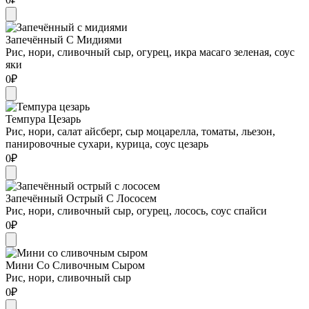
Запечённый С Мидиями
Рис, нори, сливочный сыр, огурец, икра масаго зеленая, соус
яки
0
₽
Темпура Цезарь
Рис, нори, салат айсберг, сыр моцарелла, томаты, льезон,
панировочные сухари, курица, соус цезарь
0
₽
Запечённый Острый С Лососем
Рис, нори, сливочный сыр, огурец, лосось, соус спайси
0
₽
Мини Со Сливочным Сыром
Рис, нори, сливочный сыр
0
₽