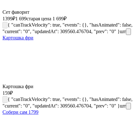
Сет фаворит
1399
₽
1 699
старая цена 1 699
₽
{ "canTrackVelocity": true, "events": {}, "hasAnimated": false,
"current": "0", "updatedAt": 309560.476704, "prev": "0" }
шт
Картошка фри
Картошка фри
159
₽
{ "canTrackVelocity": true, "events": {}, "hasAnimated": false,
"current": "0", "updatedAt": 309560.476704, "prev": "0" }
шт
Собери сам 1799