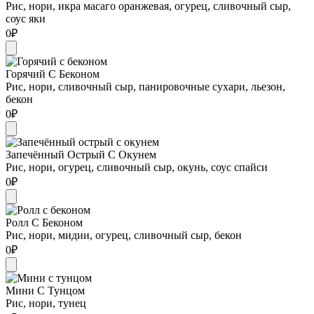
Рис, нори, икра масаго оранжевая, огурец, сливочный сыр,
соус яки
0
₽
Горячий С Беконом
Рис, нори, сливочный сыр, панировочные сухари, льезон,
бекон
0
₽
Запечённый Острый С Окунем
Рис, нори, огурец, сливочный сыр, окунь, соус спайси
0
₽
Ролл С Беконом
Рис, нори, мидии, огурец, сливочный сыр, бекон
0
₽
Мини С Тунцом
Рис, нори, тунец