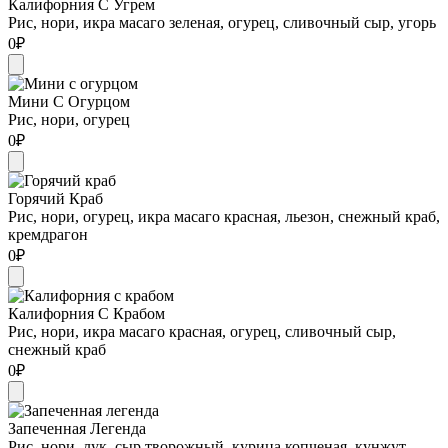
Калифорния С Угрем
Рис, нори, икра масаго зеленая, огурец, сливочный сыр, угорь
0
₽
Мини С Огурцом
Рис, нори, огурец
0
₽
Горячий Краб
Рис, нори, огурец, икра масаго красная, льезон, снежный краб,
кремдрагон
0
₽
Калифорния С Крабом
Рис, нори, икра масаго красная, огурец, сливочный сыр,
снежный краб
0
₽
Запеченная Легенда
Рис, нори, лук, сыр творожный, курица копченая, кунжут,