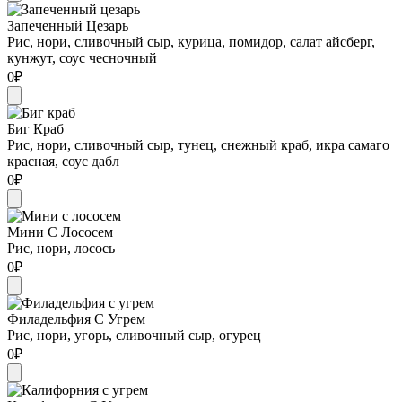
Запеченный Цезарь
Рис, нори, сливочный сыр, курица, помидор, салат айсберг,
кунжут, соус чесночный
0
₽
Биг Краб
Рис, нори, сливочный сыр, тунец, снежный краб, икра самаго
красная, соус дабл
0
₽
Мини С Лососем
Рис, нори, лосось
0
₽
Филадельфия С Угрем
Рис, нори, угорь, сливочный сыр, огурец
0
₽