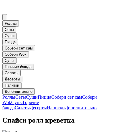
Роллы
Сеты
Суши
Пицца
Собери сет сам
Собери Wok
Супы
Горячие блюда
Салаты
Десерты
Напитки
Дополнительно
Роллы
Сеты
Суши
Пицца
Собери сет сам
Собери
Wok
Супы
Горячие
блюда
Салаты
Десерты
Напитки
Дополнительно
Спайси ролл креветка