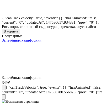
{ "canTrackVelocity": true, "events": {}, "hasAnimated": false,
"current": "0", "updatedAt": 147530617.934331, "prev": "0" }
г
Рис, нори, сливочный сыр, огурец, креветка, соус спайси
В корзину
Популярные
Запечённая калифорния
Запечённая калифорния
349
₽
{ "canTrackVelocity": true, "events": {}, "hasAnimated": false,
"current": "0", "updatedAt": 147530780.556823, "prev": "0" }
шт