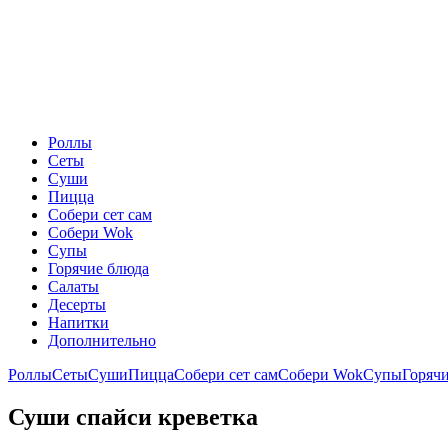
Роллы
Сеты
Суши
Пицца
Собери сет сам
Собери Wok
Супы
Горячие блюда
Салаты
Десерты
Напитки
Дополнительно
Роллы
Сеты
Суши
Пицца
Собери сет сам
Собери Wok
Супы
Горяч
Суши спайси креветка