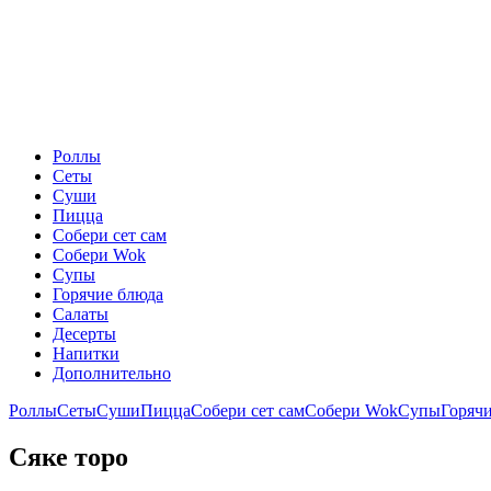
Роллы
Сеты
Суши
Пицца
Собери сет сам
Собери Wok
Супы
Горячие блюда
Салаты
Десерты
Напитки
Дополнительно
Роллы
Сеты
Суши
Пицца
Собери сет сам
Собери Wok
Супы
Горяч
Сяке торо