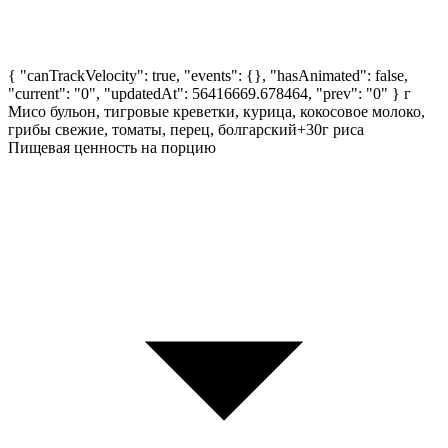
{ "canTrackVelocity": true, "events": {}, "hasAnimated": false,
"current": "0", "updatedAt": 56416669.678464, "prev": "0" }
г
Мисо бульон, тигровые креветки, курица, кокосовое молоко,
грибы свежие, томаты, перец, болгарский+30г риса
Пищевая ценность на порцию