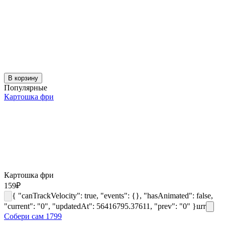
В корзину
Популярные
Картошка фри
Картошка фри
159
₽
{ "canTrackVelocity": true, "events": {}, "hasAnimated": false,
"current": "0", "updatedAt": 56416795.37611, "prev": "0" }
шт
Собери сам 1799