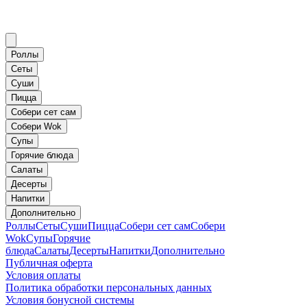
Роллы
Сеты
Суши
Пицца
Собери сет сам
Собери Wok
Супы
Горячие блюда
Салаты
Десерты
Напитки
Дополнительно
Роллы
Сеты
Суши
Пицца
Собери сет сам
Собери
Wok
Супы
Горячие
блюда
Салаты
Десерты
Напитки
Дополнительно
Публичная оферта
Условия оплаты
Политика обработки персональных данных
Условия бонусной системы