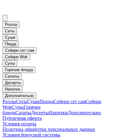
Роллы
Сеты
Суши
Пицца
Собери сет сам
Собери Wok
Супы
Горячие блюда
Салаты
Десерты
Напитки
Дополнительно
Роллы
Сеты
Суши
Пицца
Собери сет сам
Собери
Wok
Супы
Горячие
блюда
Салаты
Десерты
Напитки
Дополнительно
Публичная оферта
Условия оплаты
Политика обработки персональных данных
Условия бонусной системы